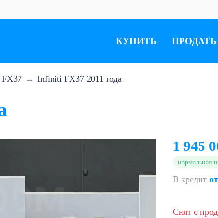
КУПИТЬ
ПРОДАТЬ
FX37
Infiniti FX37 2011 года
а
1 945 0
нормальная ц
В кредит
от
Снят с про