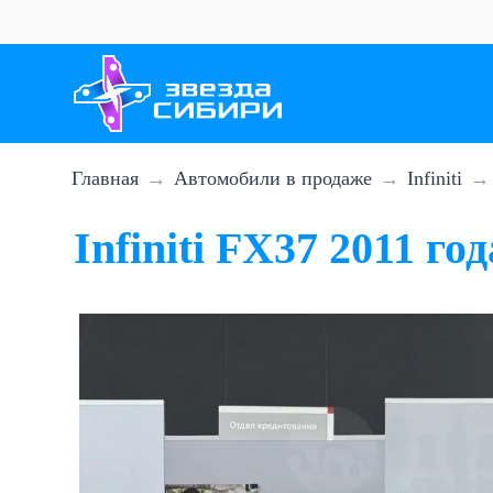
Перейти
к
основному
содержанию
Главная
Автомобили в продаже
Infiniti
Infiniti FX37 2011 год