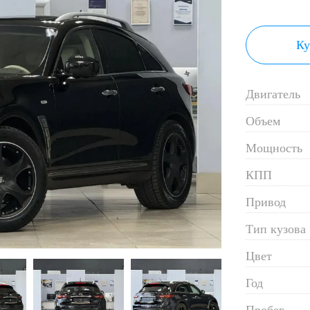
Ку
Двигатель
Объем
Мощность
КПП
Привод
Тип кузова
Цвет
Год
Пробег