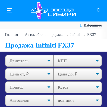
Перейти
к
основному
содержанию
Избранное
Главная
Автомобили в продаже
Infiniti
FX37
Продажа Infiniti FX37