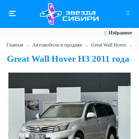
Перейти
к
основному
содержанию
Избранное
Главная
Автомобили в продаже
Great Wall Hover
Н
Great Wall Hover Н3 2011 года