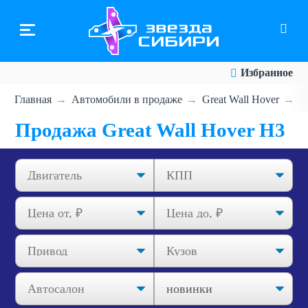
Перейти
к
основному
содержанию
Избранное
Главная
Автомобили в продаже
Great Wall Hover
Н
Продажа Great Wall Hover Н3