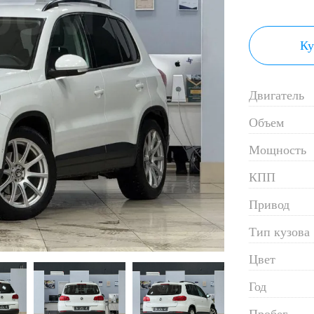
Ку
Двигатель
Объем
Мощность
КПП
Привод
Тип кузова
Цвет
Год
Пробег