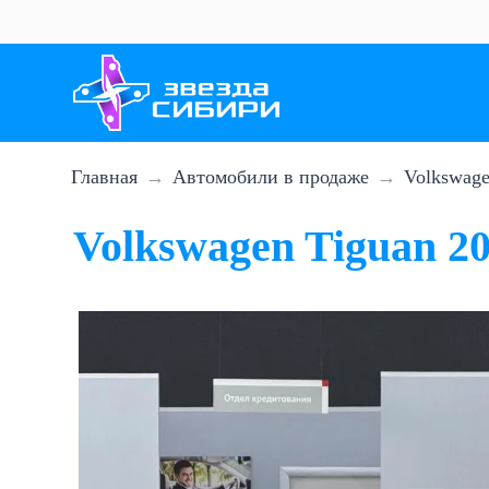
Перейти
к
основному
содержанию
Главная
Автомобили в продаже
Volkswag
Volkswagen Tiguan 20