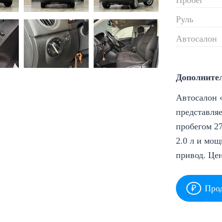
Руль
Автосалон
Дополните
Автосалон «
представляе
пробегом 27
2.0 л и мощ
привод. Це
Прод