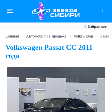
Перейти
к
основному
содержанию
Избранное
Главная
Автомобили в продаже
Volkswagen
Passat
Volkswagen Passat CC 2011
года