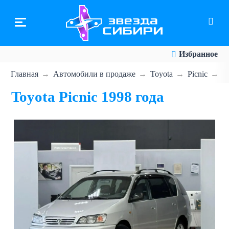
Перейти
к
основному
содержанию
Избранное
Главная
Автомобили в продаже
Toyota
Picnic
T
Toyota Picnic 1998 года