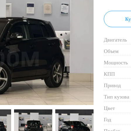
Ку
Двигатель
Объем
Мощность
КПП
Привод
Тип кузова
Цвет
Год
Пробег