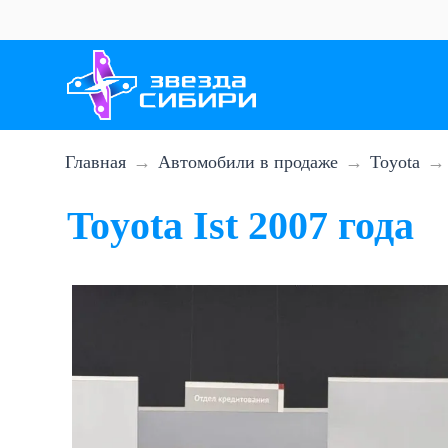
Перейти
к
основному
содержанию
Главная
Автомобили в продаже
Toyota
Toyota Ist 2007 года