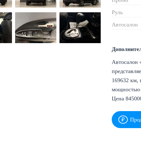
Руль
Автосалон
Дополните
Автосалон «
представляе
169632 км, 
мощностью 1
Цена 84500
Прод