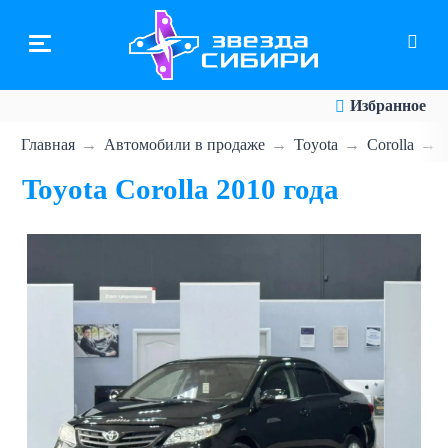
Перейти
к
основному
содержанию
Избранное
Главная
Автомобили в продаже
Toyota
Corolla
Toyota Corolla 2010 года