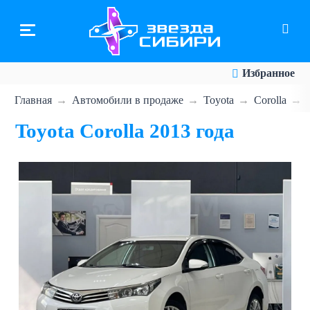
Перейти
к
основному
содержанию
Избранное
Главная
Автомобили в продаже
Toyota
Corolla
Toyota Corolla 2013 года