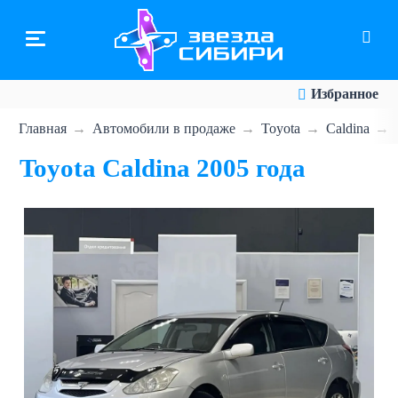
Перейти
к
основному
содержанию
Избранное
Главная
Автомобили в продаже
Toyota
Caldina
Toyota Caldina 2005 года