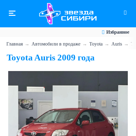
Перейти
к
основному
содержанию
Избранное
Главная
Автомобили в продаже
Toyota
Auris
To
Toyota Auris 2009 года