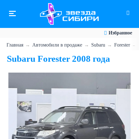
Перейти
к
основному
содержанию
Избранное
Главная
Автомобили в продаже
Subaru
Forester
Subaru Forester 2008 года