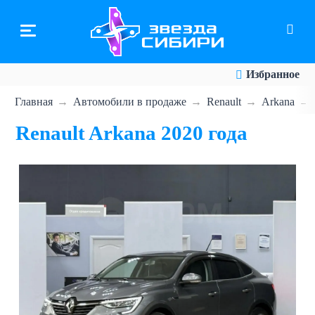
Перейти
к
основному
содержанию
Избранное
Главная
Автомобили в продаже
Renault
Arkana
Renault Arkana 2020 года