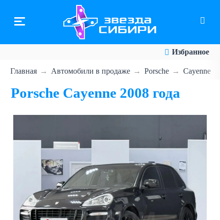
Перейти
к
основному
содержанию
Избранное
Главная
Автомобили в продаже
Porsche
Cayenne
Porsche Cayenne 2008 года