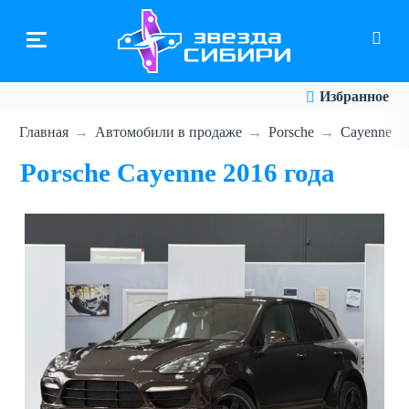
Перейти
к
основному
содержанию
Избранное
Главная
Автомобили в продаже
Porsche
Cayenne
Porsche Cayenne 2016 года