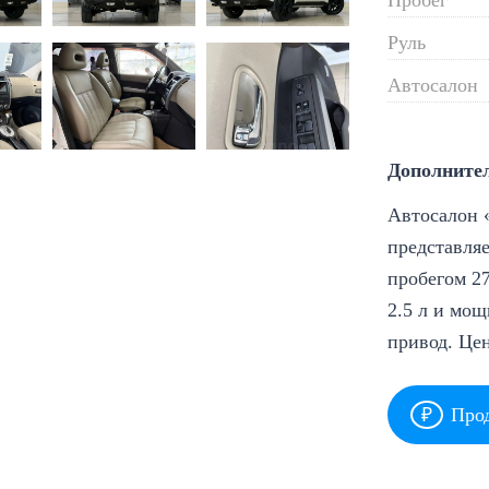
Руль
Автосалон
Дополните
Автосалон «
представляе
пробегом 27
2.5 л и мощ
привод. Це
Прод