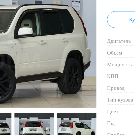
Ку
Двигатель
Объем
Мощность
КПП
Привод
Тип кузова
Цвет
Год
Пробег