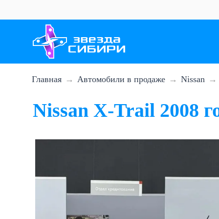
Перейти
к
основному
содержанию
Главная
Автомобили в продаже
Nissan
Nissan X-Trail 2008 г