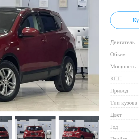
Ку
Двигатель
Объем
Мощность
КПП
Привод
Тип кузова
Цвет
Год
Пробег