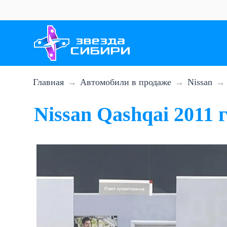
Перейти
к
основному
содержанию
Главная
Автомобили в продаже
Nissan
Nissan Qashqai 2011 