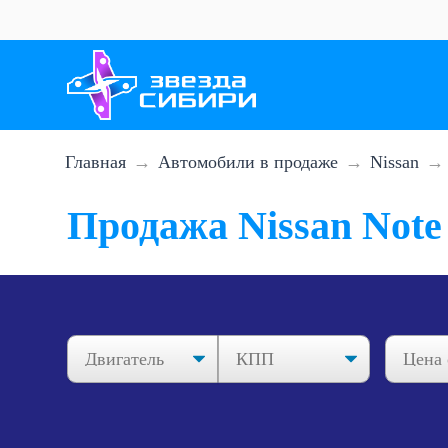
Перейти
к
основному
содержанию
Главная
Автомобили в продаже
Nissan
Продажа Nissan Note