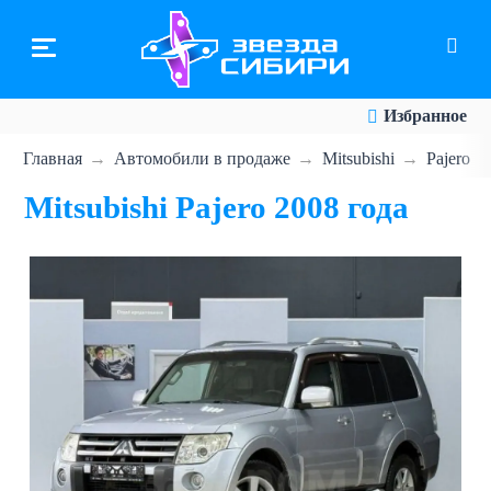
Перейти
к
основному
содержанию
Избранное
Главная
Автомобили в продаже
Mitsubishi
Pajero
Mitsubishi Pajero 2008 года