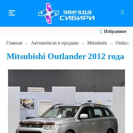
Перейти
к
основному
содержанию
Избранное
Главная
Автомобили в продаже
Mitsubishi
Outlande
Mitsubishi Outlander 2012 года