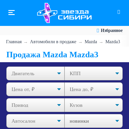
Перейти
к
основному
содержанию
Избранное
Главная
Автомобили в продаже
Mazda
Mazda3
Продажа Mazda Mazda3