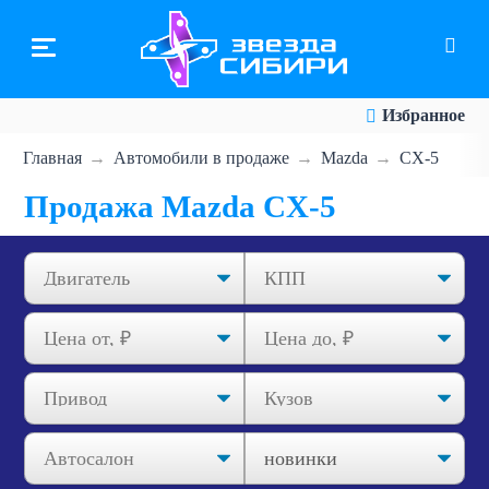
Перейти
к
основному
содержанию
Избранное
Главная
Автомобили в продаже
Mazda
CX-5
Продажа Mazda CX-5