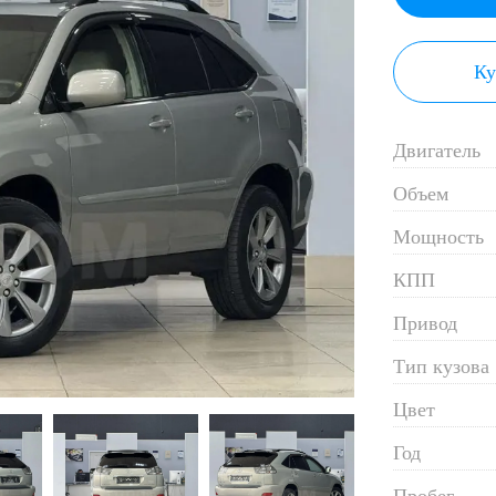
Ку
Двигатель
Объем
Мощность
КПП
Привод
Тип кузова
Цвет
Год
Пробег