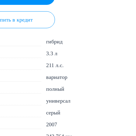
пить в кредит
гибрид
3.3 л
211 л.с.
вариатор
полный
универсал
серый
2007