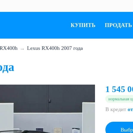
КУПИТЬ
ПРОДАТЬ
RX400h
Lexus RX400h 2007 года
ода
1 545 0
нормальная ц
В кредит
от
Выбр