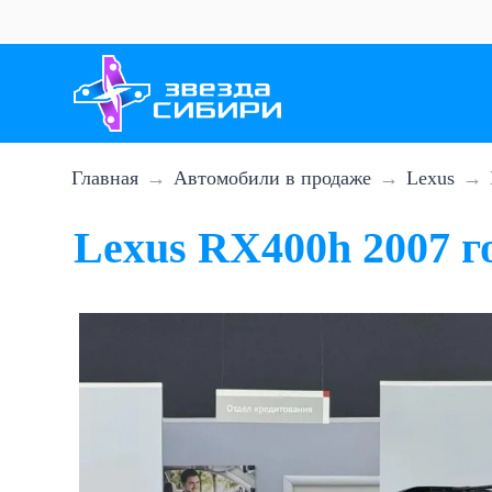
Перейти
к
основному
содержанию
Главная
Автомобили в продаже
Lexus
Lexus RX400h 2007 г