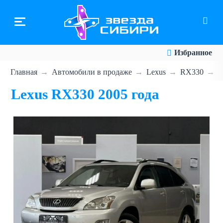
Перейти
к
основному
содержанию
Избранное
Главная
Автомобили в продаже
Lexus
RX330
L
Lexus RX330 2005 года