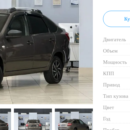
Ку
Двигатель
Объем
Мощность
КПП
Привод
Тип кузова
Цвет
Год
Пробег