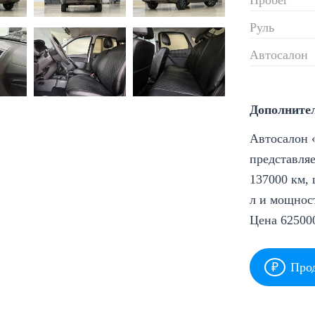
Руль
Автосалон
Дополните
Автосалон «
представляе
137000 км, 
л и мощност
Цена 62500
Прод