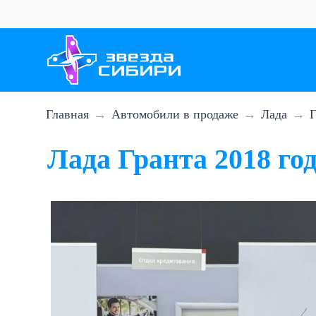
Перейти
к
основному
содержанию
Главная
Автомобили в продаже
Лада
Г
Лада Гранта 2018 го