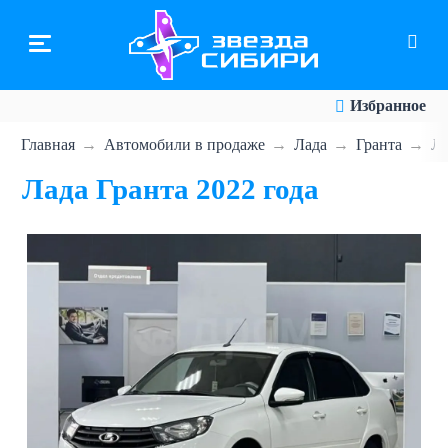
Перейти
к
основному
содержанию
Избранное
Главная
Автомобили в продаже
Лада
Гранта
Ла
Лада Гранта 2022 года