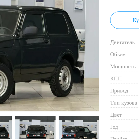
Ку
Двигатель
Объем
Мощность
КПП
Привод
Тип кузова
Цвет
Год
Пробег