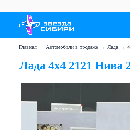
Перейти
к
основному
содержанию
Главная
Автомобили в продаже
Лада
4
Лада 4x4 2121 Нива 2