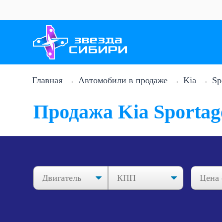
Перейти
к
основному
содержанию
Главная
Автомобили в продаже
Kia
Sp
Продажа Kia Sportag