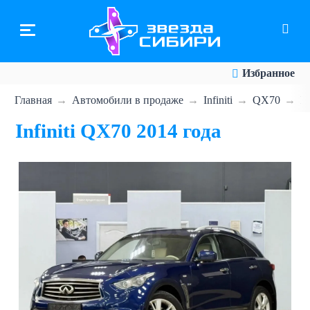
Перейти
к
основному
содержанию
Избранное
Главная
Автомобили в продаже
Infiniti
QX70
In
Infiniti QX70 2014 года