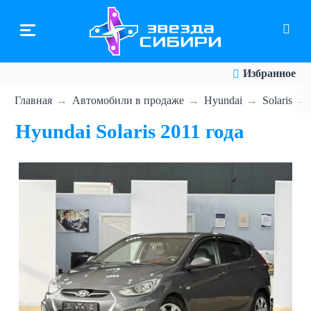
Перейти
к
основному
содержанию
Избранное
Главная
Автомобили в продаже
Hyundai
Solaris
Hyundai Solaris 2011 года