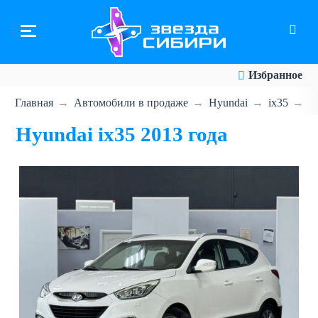
Перейти
к
основному
содержанию
Избранное
Главная
Автомобили в продаже
Hyundai
ix35
H
Hyundai ix35 2013 года