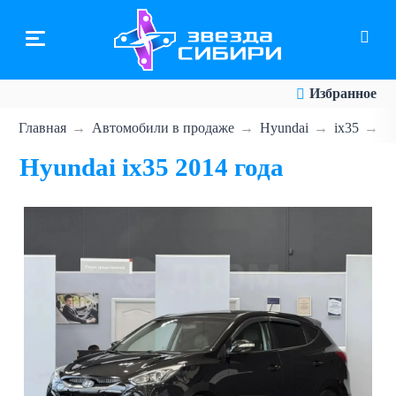
Перейти
к
основному
содержанию
Избранное
Главная
Автомобили в продаже
Hyundai
ix35
H
Hyundai ix35 2014 года