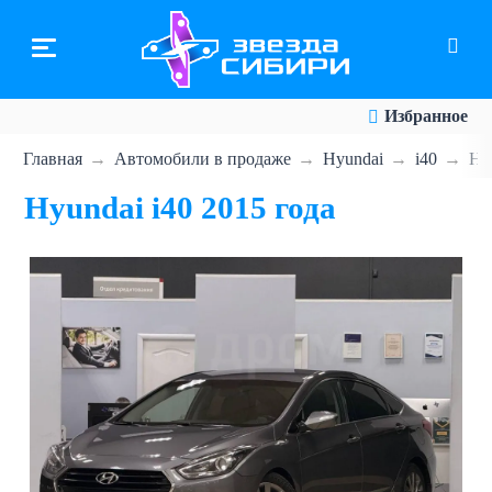
Перейти
к
основному
содержанию
Избранное
Главная
Автомобили в продаже
Hyundai
i40
Hyu
Hyundai i40 2015 года