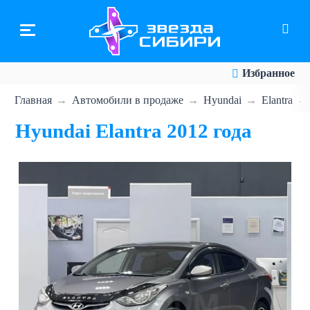
Перейти
к
основному
содержанию
Избранное
Главная
Автомобили в продаже
Hyundai
Elantra
Hyundai Elantra 2012 года