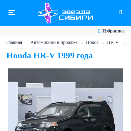
Перейти
к
основному
содержанию
Избранное
Главная
Автомобили в продаже
Honda
HR-V
H
Honda HR-V 1999 года