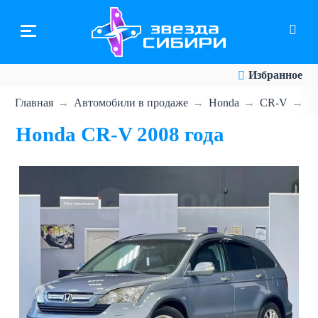
Перейти
к
основному
содержанию
Избранное
Главная
Автомобили в продаже
Honda
CR-V
H
Honda CR-V 2008 года