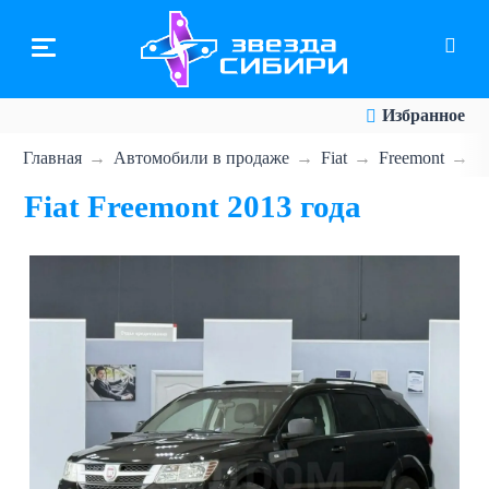
Перейти
к
основному
содержанию
Избранное
Главная
Автомобили в продаже
Fiat
Freemont
F
Fiat Freemont 2013 года