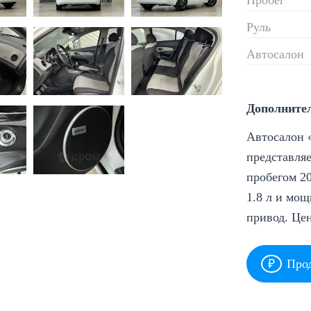
Руль
Автосалон
Дополните
Автосалон «
представляе
пробегом 20
1.8 л и мощ
привод. Це
Прод