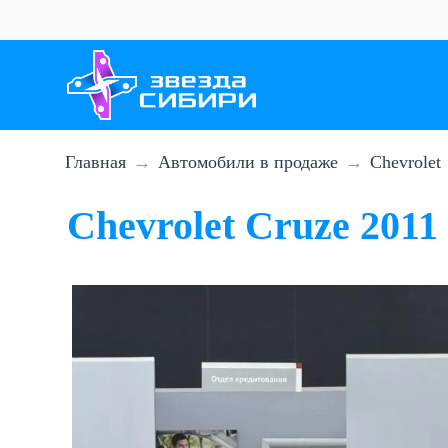
Перейти
к
основному
содержанию
Главная
Автомобили в продаже
Chevrolet
Chevrolet Cruze 2011