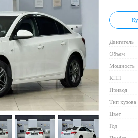
Ку
Двигатель
Объем
Мощность
КПП
Привод
Тип кузова
Цвет
Год
Пробег