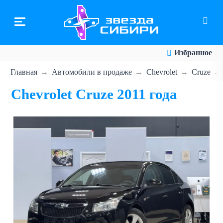
Перейти
к
основному
содержанию
Избранное
Главная
Автомобили в продаже
Chevrolet
Cruze
Chevrolet Cruze 2011 года