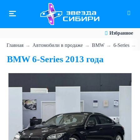
Перейти
к
основному
содержанию
Избранное
Главная
Автомобили в продаже
BMW
6-Series
BMW 6-Series 2013 года